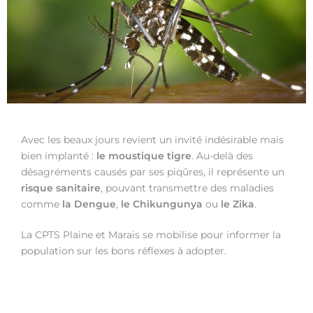
Avec les beaux jours revient un invité indésirable mais
bien implanté :
le moustique tigre
. Au-delà des
désagréments causés par ses piqûres, il représente un
risque sanitaire
, pouvant transmettre des maladies
comme
la Dengue
,
le Chikungunya
ou
le Zika
.
La CPTS Plaine et Marais se mobilise pour informer la
population sur les bons réflexes à adopter.