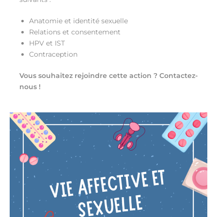
Anatomie et identité sexuelle
Relations et consentement
HPV et IST
Contraception
Vous souhaitez rejoindre cette action ? Contactez-
nous !