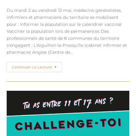
Du mardi 2 au vendredi 12 mai, médecins généralistes,
infirmiers et pharmaciens du territoire se mobilisent
pour : Informer la population sur le calendrier vaccinal
Vacciner la population lors de permanences Des
professionnels de santé de 8 communes du territoire
s'engagent : L'Aiguillon-la-Presqu'île (cabinet infirmier et
pharmacie) Angles (Centre de…
Continuer La Lecture