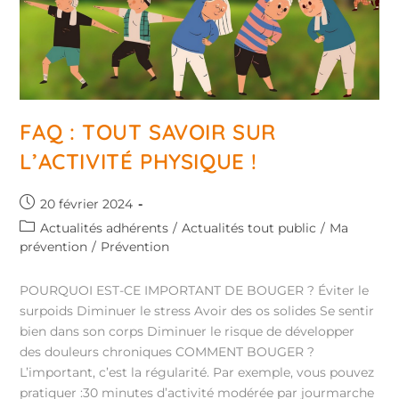
FAQ : TOUT SAVOIR SUR
L’ACTIVITÉ PHYSIQUE !
20 février 2024
Actualités adhérents
/
Actualités tout public
/
Ma
prévention
/
Prévention
POURQUOI EST-CE IMPORTANT DE BOUGER ? Éviter le
surpoids Diminuer le stress Avoir des os solides Se sentir
bien dans son corps Diminuer le risque de développer
des douleurs chroniques COMMENT BOUGER ?
L’important, c’est la régularité. Par exemple, vous pouvez
pratiquer :30 minutes d’activité modérée par jourmarche